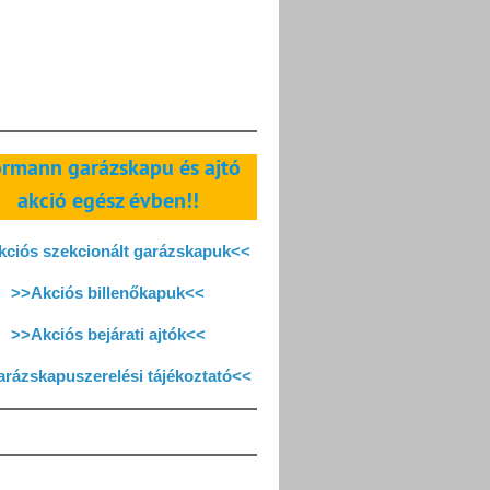
rmann garázskapu és ajtó
akció egész évben!!
ciós szekcionált garázskapuk<<
>>Akciós billenőkapuk<<
>>Akciós bejárati ajtók<<
rázskapuszerelési tájékoztató<<
Instagram