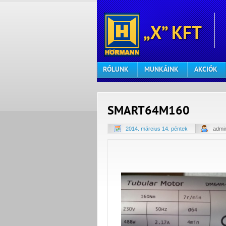
„X” KFT
RÓLUNK
MUNKÁINK
AKCIÓK
SMART64M160
2014. március 14. péntek
admi