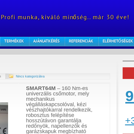
Profi munka, kiváló minőség.. már 30 éve!
TERMÉKEK
AJÁNLATKÉRÉS
REFERENCIÁK
ELÉRHETŐSÉGEK
n
Nincs kategorizálva
SMART64M
– 160 Nm-es
9
univerzális csőmotor, mely
mechanikus
végálláskapcsolóval, kézi
vészhajtókarral rendelkezik,
robosztus felépítése
+
hosszútávon garantálja
redőnyök, napellenzők és
garázskapuk megbízható