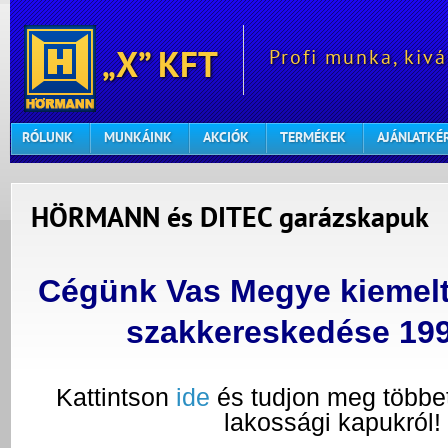
Profi munka, kivá
„X” KFT
RÓLUNK
MUNKÁINK
AKCIÓK
TERMÉKEK
AJÁNLATKÉ
HÖRMANN és DITEC garázskapuk
Cégünk Vas Megye kieme
szakkereskedése 199
Kattintson
ide
és tudjon meg töb
lakossági kapukról!