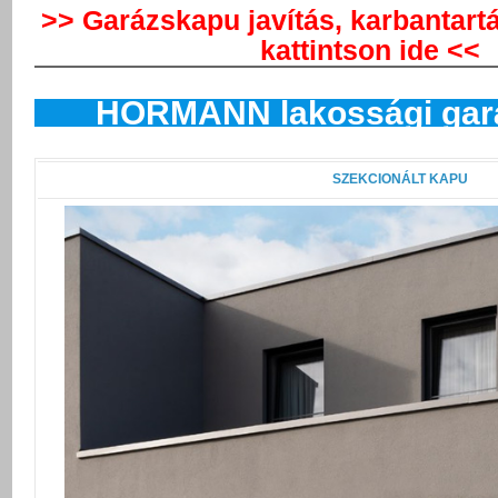
>> Garázskapu javítás, karbantart
kattintson ide <<
HÖRMANN lakossági gar
SZEKCIONÁLT KAPU