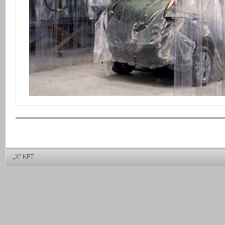
„X” KFT