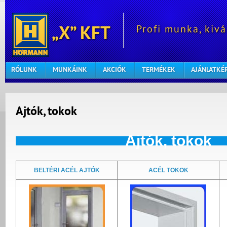
Profi munka, kivá
„X” KFT
RÓLUNK
MUNKÁINK
AKCIÓK
TERMÉKEK
AJÁNLATKÉ
Ajtók, tokok
Ajtók, tokok
BELTÉRI ACÉL AJTÓK
ACÉL TOKOK