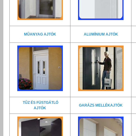
MŰANYAG AJTÓK
ALUMÍNIUM AJTÓK
TŰZ ÉS FÜSTGÁTLÓ
GARÁZS MELLÉKAJTÓK
AJTÓK