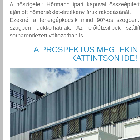
A hőszigetelt Hörmann ipari kapuval összeépített 
ajánlott hőmérséklet-érzékeny áruk rakodásánál.
Ezeknél a tehergépkocsik mind 90°-os szögben,
szögben dokkolhatnak. Az előtétzsilipek száll
sorbarendezett változatban is.
A PROSPEKTUS MEGTEKIN
KATTINTSON IDE!