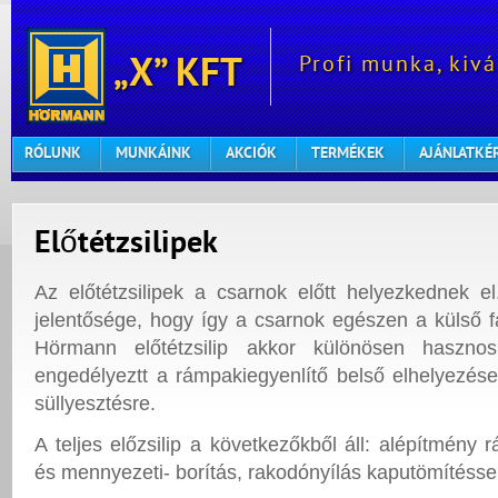
Profi munka, kivá
„X” KFT
RÓLUNK
MUNKÁINK
AKCIÓK
TERMÉKEK
AJÁNLATKÉ
Előtétzsilipek
Az előtétzsilipek a csarnok előtt helyezkednek 
jelentősége, hogy így a csarnok egészen a külső f
Hörmann előtétzsilip akkor különösen haszn
engedélyeztt a rámpakiegyenlítő belső elhelyezése
süllyesztésre.
A teljes előzsilip a következőkből áll: alépítmény r
és mennyezeti- borítás, rakodónyílás kaputömítéssel