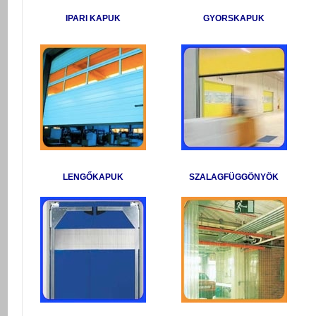
IPARI KAPUK
GYORSKAPUK
LENGŐKAPUK
SZALAGFÜGGÖNYÖK