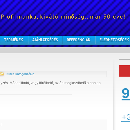
Profi munka, kiváló minőség.. már 30 éve!
TERMÉKEK
AJÁNLATKÉRÉS
REFERENCIÁK
ELÉRHETŐSÉGEK
Nincs kategorizálva
gyzés. Módosítható, vagy törölhető, aztán megkezdhető a honlap
9
+
nt: