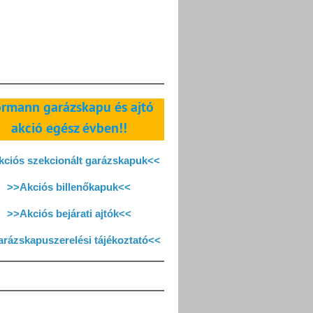
rmann garázskapu és ajtó
akció egész évben!!
ciós szekcionált garázskapuk<<
>>Akciós billenőkapuk<<
>>Akciós bejárati ajtók<<
rázskapuszerelési tájékoztató<<
Instagram