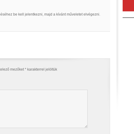
séhez be kell jelentkezni, majd a kívánt műveletet elvégezni.
telező mezőket
*
karakterrel jelöltük