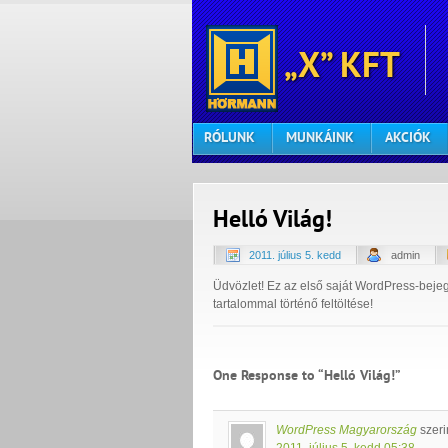
„X” KFT
RÓLUNK
MUNKÁINK
AKCIÓK
Helló Világ!
2011. július 5. kedd
admin
Üdvözlet! Ez az első saját WordPress-beje
tartalommal történő feltöltése!
One Response to “Helló Világ!”
WordPress Magyarország
szeri
2011. július 5. kedd 05:38