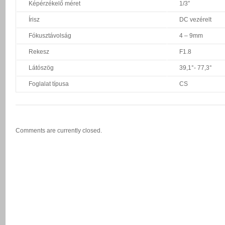
Képérzékelő méret
1/3″
Írisz
DC vezérelt
Fókusztávolság
4 – 9mm
Rekesz
F1.8
Látószög
39,1°- 77,3°
Foglalat típusa
CS
Comments are currently closed.