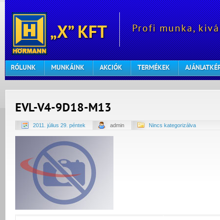
Profi munka, kivá
„X” KFT
RÓLUNK
MUNKÁINK
AKCIÓK
TERMÉKEK
AJÁNLATKÉ
EVL-V4-9D18-M13
2011. július 29. péntek
admin
Nincs kategorizálva