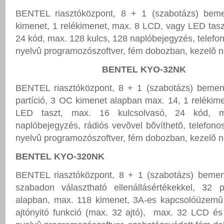
BENTEL riasztóközpont, 8 + 1 (szabotázs) beme
kimenet, 1 relékimenet, max. 8 LCD, vagy LED tasz
24 kód, max. 128 kulcs, 128 naplóbejegyzés, telefo
nyelvû programozószoftver, fém dobozban, kezelõ n
BENTEL KYO-32NK
BENTEL riasztóközpont, 8 + 1 (szabotázs) bemen
partíció, 3 OC kimenet alapban max. 14, 1 relékim
LED taszt, max. 16 kulcsolvasó, 24 kód, 
naplóbejegyzés, rádiós vevõvel bõvíthetõ, telefon
nyelvû programozószoftver, fém dobozban, kezelõ n
BENTEL KYO-320NK
BENTEL riasztóközpont, 8 + 1 (szabotázs) bemen
szabadon választható ellenállásértékekkel, 32 p
alapban, max. 118 kimenet, 3A-es kapcsolóüzemû 
ajtónyitó funkció (max. 32 ajtó), max. 32 LCD é