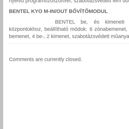
nyelvû programozószoftver, szabotázsvédett fém do
BENTEL KYO M-IN/OUT BŐVÍTŐMODUL
BENTEL be, és kimeneti 
központokhoz, beállítható módok: 6 zónabemenet, 
bemenet, 4 be-, 2 kimenet, szabotázsvédett mûany
Comments are currently closed.