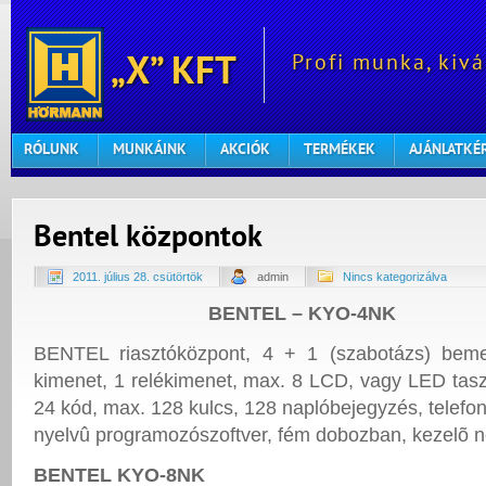
Profi munka, kivá
„X” KFT
RÓLUNK
MUNKÁINK
AKCIÓK
TERMÉKEK
AJÁNLATKÉ
Bentel központok
2011. július 28. csütörtök
admin
Nincs kategorizálva
BENTEL – KYO-4NK
BENTEL riasztóközpont, 4 + 1 (szabotázs) beme
kimenet, 1 relékimenet, max. 8 LCD, vagy LED tasz
24 kód, max. 128 kulcs, 128 naplóbejegyzés, telefo
nyelvû programozószoftver, fém dobozban, kezelõ n
BENTEL KYO-8NK