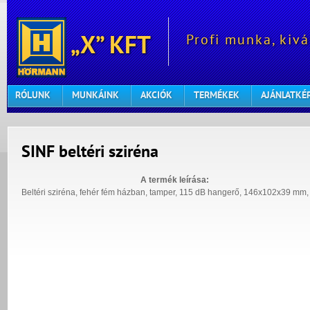
Profi munka, kivá
„X” KFT
RÓLUNK
MUNKÁINK
AKCIÓK
TERMÉKEK
AJÁNLATKÉ
SINF beltéri sziréna
A termék leírása:
Beltéri sziréna, fehér fém házban, tamper, 115 dB hangerő, 146x102x39 mm