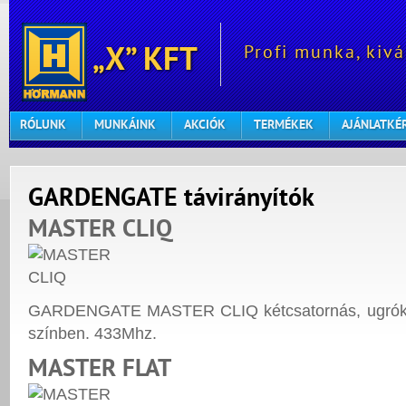
Profi munka, kivá
„X” KFT
RÓLUNK
MUNKÁINK
AKCIÓK
TERMÉKEK
AJÁNLATKÉ
GARDENGATE távirányítók
MASTER CLIQ
GARDENGATE MASTER CLIQ kétcsatornás, ugrókódo
színben. 433Mhz.
MASTER FLAT