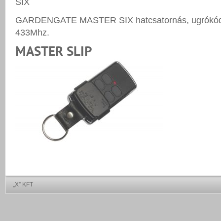
GARDENGATE MASTER SIX hatcsatornás, ugrókódos
433Mhz.
MASTER SLIP
„X” KFT