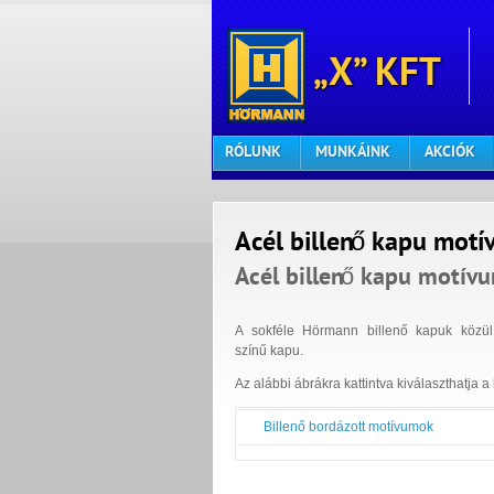
„X” KFT
RÓLUNK
MUNKÁINK
AKCIÓK
Acél billenő kapu mot
Acél billenő kapu motív
A sokféle Hörmann billenő kapuk közül
színű kapu.
Az alábbi ábrákra kattintva kiválaszthatja 
Billenő bordázott motívumok