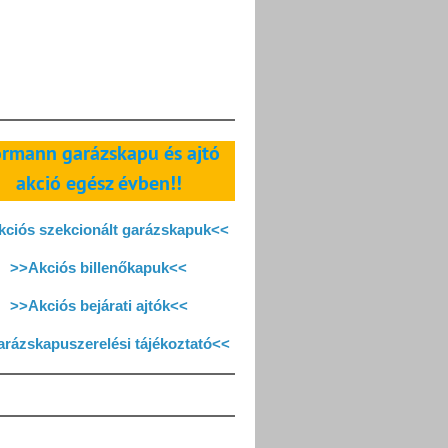
rmann garázskapu és ajtó
akció egész évben!!
ciós szekcionált garázskapuk<<
>>Akciós billenőkapuk<<
>>Akciós bejárati ajtók<<
rázskapuszerelési tájékoztató<<
Instagram