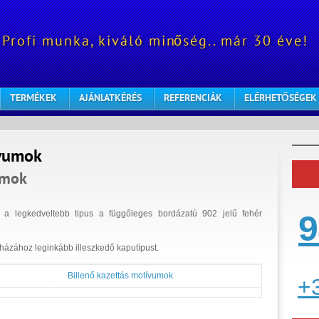
Profi munka, kiváló minőség.. már 30 éve!
TERMÉKEK
AJÁNLATKÉRÉS
REFERENCIÁK
ELÉRHETŐSÉGEK
ívumok
umok
 a legkedveltebb tipus a függőleges bordázatú 902 jelű fehér
9
a házához leginkább illeszkedő kaputípust.
Billenő kazettás motívumok
+